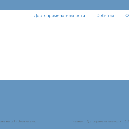
Достопримечательности
События
Ф
лка на сайт обязательна.
Главная
Достопримечательности
Со