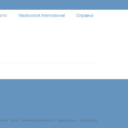
ото
Vladivostok International
Справка
бытия
Фото
Vladivostok International
Бронировать
Автор сайта