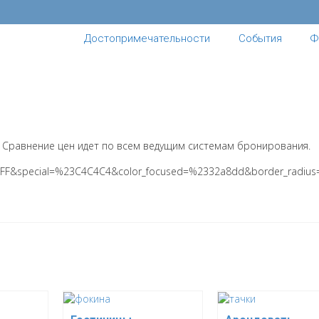
Достопримечательности
События
Ф
 Сравнение цен идет по всем ведущим системам бронирования.
FF&special=%23C4C4C4&color_focused=%2332a8dd&border_radius=