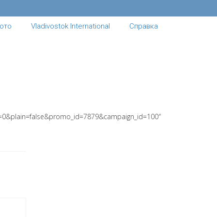
ото
Vladivostok International
Справка
0&plain=false&promo_id=7879&campaign_id=100″