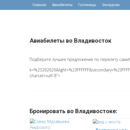
Главная
Авиабилеты
Гостиницы
Экскурсии
Авиабилеты во Владивосток
Подберите лучшее предложение по перелету сами!
k=%23262626&light=%23FFFFFF&secondary=%23FFFF
charset=»utf-8″>
Бронировать во Владивостоке: