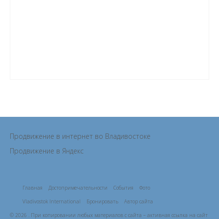
Продвижение в интернет во Владивостоке
Продвижение в Яндекс
Главная
Достопримечательности
События
Фото
Vladivostok International
Бронировать
Автор сайта
© 2026 . При копировании любых материалов с сайта – активная ссылка на сайт