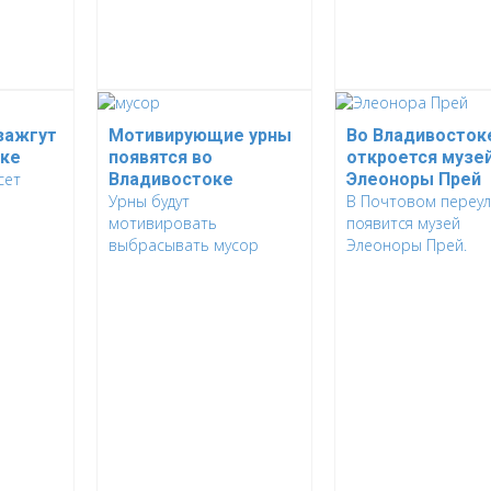
зажгут
Мотивирующие урны
Во Владивосток
оке
появятся во
откроется музе
сет
Владивостоке
Элеоноры Прей
Урны будут
В Почтовом переул
мотивировать
появится музей
выбрасывать мусор
Элеоноры Прей.