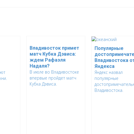
Владивосток примет
Популярные
матч Кубка Дэвиса:
достопримечате
ждем Рафаэля
Владивостока о
Надаля?
Яндекса
В июле во Владивостоке
оют
Яндекс назвал
впервые пройдет матч
хни.
популярные
Кубка Дэвиса.
достопримечатель
Владивостока.