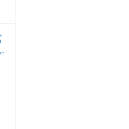
е
й
ке